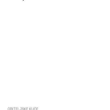
OBITELJSKE KUĆE