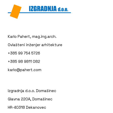
Karlo Pahert, mag.ing.arch.
Ovlašteni inženjer arhitekture
+385 99 754 5726
+385 98 9811 082
karlo@pahert.com
Izgradnja d.o.o. Domašinec
Glavna 220A, Domašinec
HR-40318 Dekanovec